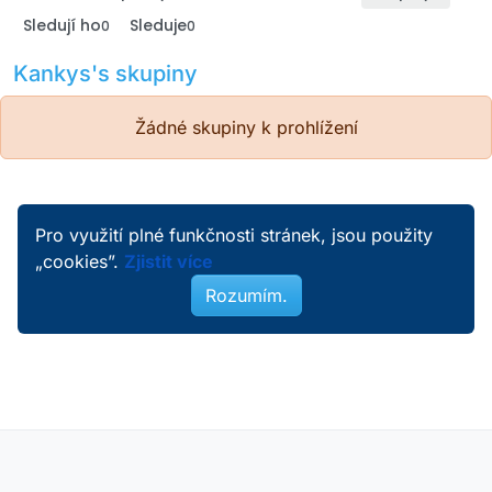
Sledují ho
Sleduje
0
0
Kankys's skupiny
Žádné skupiny k prohlížení
Pro využití plné funkčnosti stránek, jsou použity
„cookies”.
Zjistit více
Rozumím.