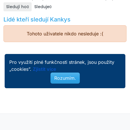
Sledují ho
Sleduje
0
0
Lidé kteří sledují Kankys
Tohoto uživatele nikdo nesleduje :(
Pro využití plné funkčnosti stránek, jsou použity
„cookies”.
Zjistit více
Rozumím.