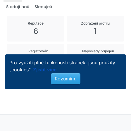
Sledují ho
Sleduje
0
0
Reputace
Zobrazení profilu
6
1
Registrován
Naposledy připojen
19. 10. 2024 18:21
12. 5. 2026 18:11
Pro využití plné funkčnosti stránek, jsou použity
„cookies”.
Zjistit více
Rozumím.