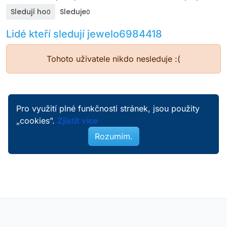
Sledují ho
Sleduje
0
0
Lidé kteří sledují jewelo6984418
Tohoto uživatele nikdo nesleduje :(
Pro využití plné funkčnosti stránek, jsou použity
„cookies”.
Zjistit více
Rozumím.