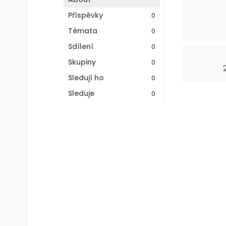
Příspěvky
0
Témata
0
Sdílení
0
Skupiny
0
Sledují ho
0
Sleduje
0