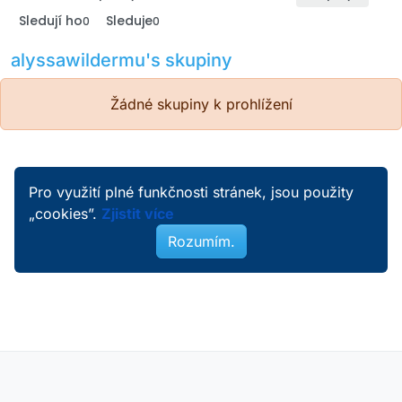
Sledují ho
Sleduje
0
0
alyssawildermu's skupiny
Žádné skupiny k prohlížení
Pro využití plné funkčnosti stránek, jsou použity
„cookies”.
Zjistit více
Rozumím.