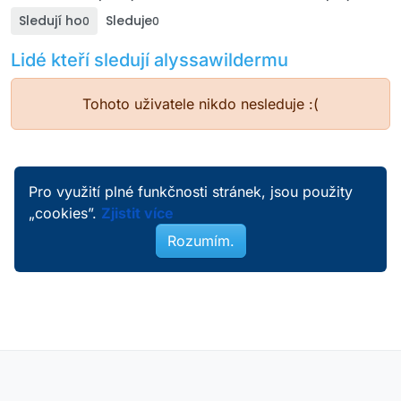
Sledují ho
Sleduje
0
0
Lidé kteří sledují alyssawildermu
Tohoto uživatele nikdo nesleduje :(
Pro využití plné funkčnosti stránek, jsou použity
„cookies”.
Zjistit více
Rozumím.