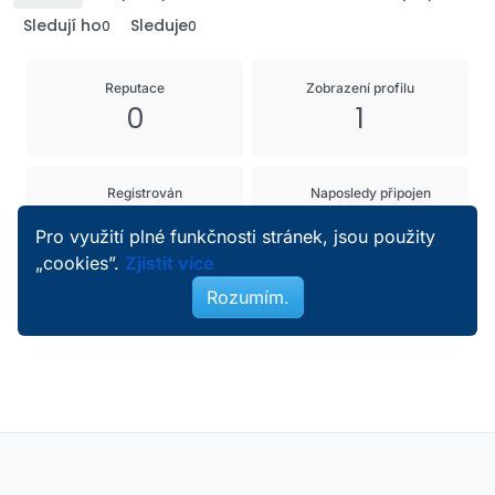
Sledují ho
Sleduje
0
0
Reputace
Zobrazení profilu
0
1
Registrován
Naposledy připojen
28. 5. 2026 22:54
28. 5. 2026 22:54
Pro využití plné funkčnosti stránek, jsou použity
„cookies”.
Zjistit více
Rozumím.