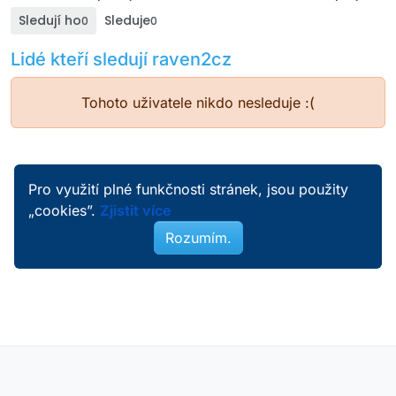
Sledují ho
Sleduje
0
0
Lidé kteří sledují raven2cz
Tohoto uživatele nikdo nesleduje :(
Pro využití plné funkčnosti stránek, jsou použity
„cookies”.
Zjistit více
Rozumím.