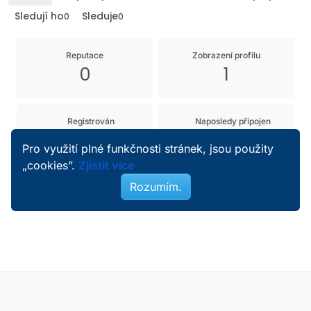
Sledují ho
Sleduje
0
0
Reputace
Zobrazení profilu
0
1
Registrován
Naposledy připojen
3. 1. 2026 16:30
3. 1. 2026 16:11
Pro využití plné funkčnosti stránek, jsou použity
„cookies”.
Zjistit více
Rozumím.