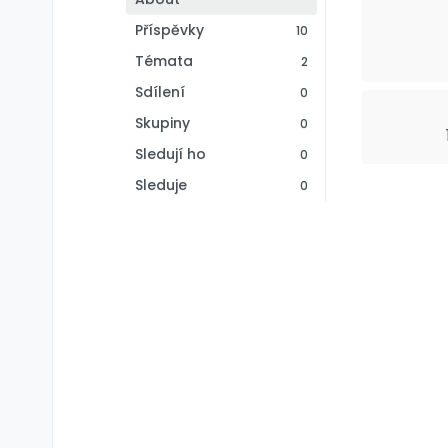
Příspěvky
10
Témata
2
Sdílení
0
Skupiny
0
Sledují ho
0
Sleduje
0