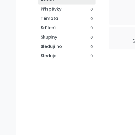
Příspěvky
0
Témata
0
Sdílení
0
Skupiny
0
Sledují ho
0
Sleduje
0