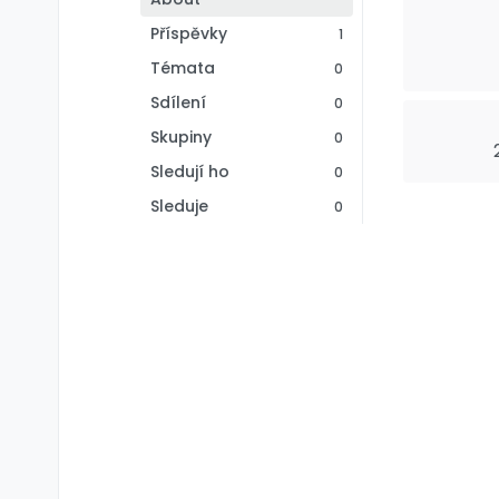
Příspěvky
1
Témata
0
Sdílení
0
Skupiny
0
Sledují ho
0
Sleduje
0