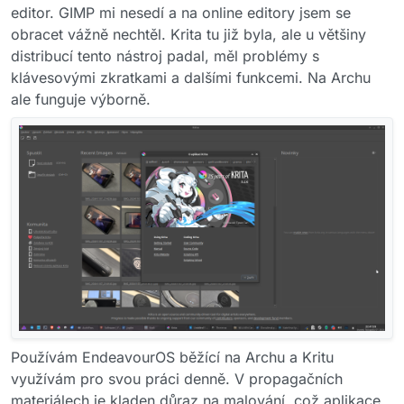
editor. GIMP mi nesedí a na online editory jsem se
obracet vážně nechtěl. Krita tu již byla, ale u většiny
distribucí tento nástroj padal, měl problémy s
klávesovými zkratkami a dalšími funkcemi. Na Archu
ale funguje výborně.
Používám EndeavourOS běžící na Archu a Kritu
využívám pro svou práci denně. V propagačních
materiálech je kladen důraz na malování, což aplikace