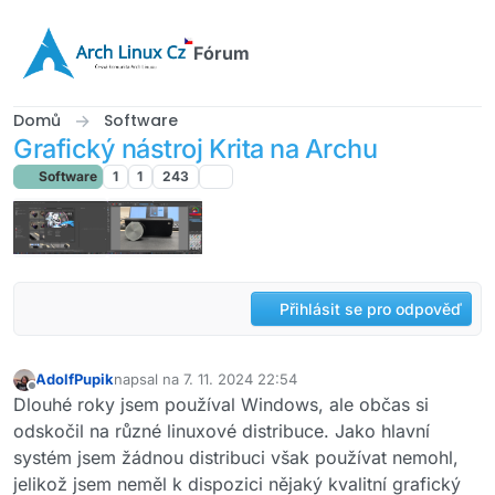
Přejít na obsah
Fórum
Domů
Software
Grafický nástroj Krita na Archu
Software
1
1
243
Přihlásit se pro odpověď
AdolfPupik
napsal na
7. 11. 2024 22:54
naposledy upravil
Offline
Dlouhé roky jsem používal Windows, ale občas si
odskočil na různé linuxové distribuce. Jako hlavní
systém jsem žádnou distribuci však používat nemohl,
jelikož jsem neměl k dispozici nějaký kvalitní grafický