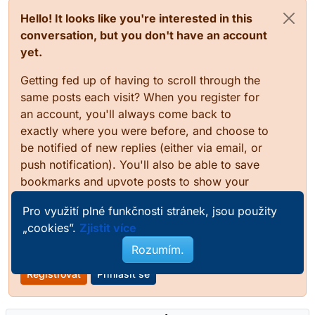
Hello! It looks like you're interested in this
conversation, but you don't have an account
yet.
Getting fed up of having to scroll through the
same posts each visit? When you register for
an account, you'll always come back to
exactly where you were before, and choose to
be notified of new replies (either via email, or
push notification). You'll also be able to save
bookmarks and upvote posts to show your
appreciation to other community members.
Pro využití plné funkčnosti stránek, jsou použity
With your input, this post could be even better
„cookies”.
Zjistit více
💗
Rozumím.
Registrovat
Přihlásit se