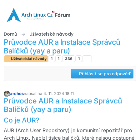
Přejít na obsah
Fórum
Domů
Uživatelské návody
Průvodce AUR a Instalace Správců
Balíčků (yay a paru)
Uživatelské návody
1
1
336
1
Přihlásit se pro odpověď
archos
napsal na
4. 11. 2024 18:11
naposledy upravil
Offline
Průvodce AUR a Instalace Správců
Balíčků (yay a paru)
Co je AUR?
AUR (Arch User Repository) je komunitní repozitář pro
Arch Linux. Nabízí tisíce balíčků, které nejsou dostupné