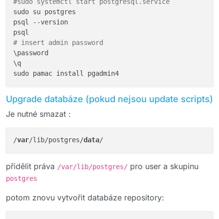
#sudo systemctl start postgresql.service
sudo su postgres

psql --version

# insert admin password
\password

\q

Upgrade databáze (pokud nejsou update scripts)
Je nutné smazat :
/
var
/lib/postgres/
data
přidělit práva
pro user a skupinu
/var/lib/postgres/
postgres
potom znovu vytvořit databáze repository: