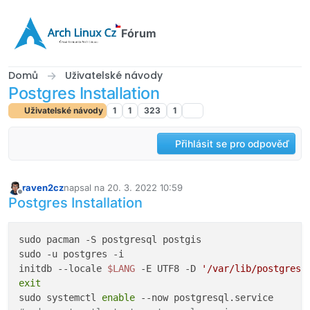
Přejít na obsah
Fórum
Domů
Uživatelské návody
Postgres Installation
Uživatelské návody
1
1
323
1
Přihlásit se pro odpověď
raven2cz
napsal na
20. 3. 2022 10:59
naposledy upravil
Offline
Postgres Installation
sudo pacman -S postgresql postgis

sudo -u postgres -i

initdb --locale 
$LANG
 -E UTF8 -D 
'/var/lib/postgres/
exit
sudo systemctl 
enable