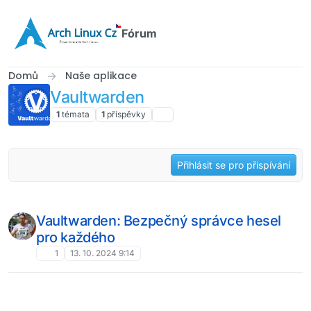
Přejít na obsah
Fórum
Domů
Naše aplikace
Vaultwarden
1
témata
1
příspěvky
Přihlásit se pro přispívání
Vaultwarden: Bezpečný správce hesel
pro každého
1
13. 10. 2024 9:14