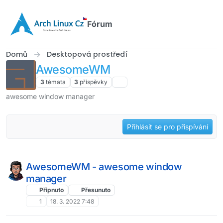
Přejít na obsah
Fórum
Domů
Desktopová prostředí
AwesomeWM
3
témata
3
příspěvky
awesome window manager
Přihlásit se pro přispívání
AwesomeWM - awesome window
manager
Připnuto
Přesunuto
1
18. 3. 2022 7:48