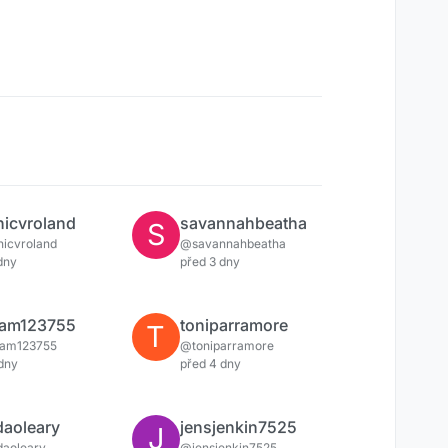
icvroland
savannahbeatha
S
icvroland
@savannahbeatha
dny
před 3 dny
nam123755
toniparramore
T
nam123755
@toniparramore
dny
před 4 dny
daoleary
jensjenkin7525
J
daoleary
@jensjenkin7525