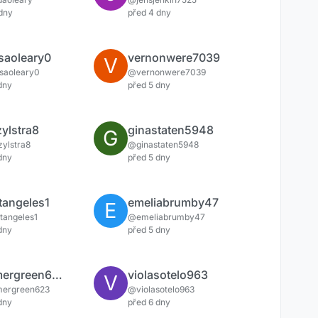
dny
před 4 dny
saoleary0
vernonwere7039
V
saoleary0
@vernonwere7039
dny
před 5 dny
zylstra8
ginastaten5948
G
ylstra8
@ginastaten5948
dny
před 5 dny
tangeles1
emeliabrumby47
E
tangeles1
@emeliabrumby47
dny
před 5 dny
summergreen623
violasotelo963
V
ergreen623
@violasotelo963
dny
před 6 dny