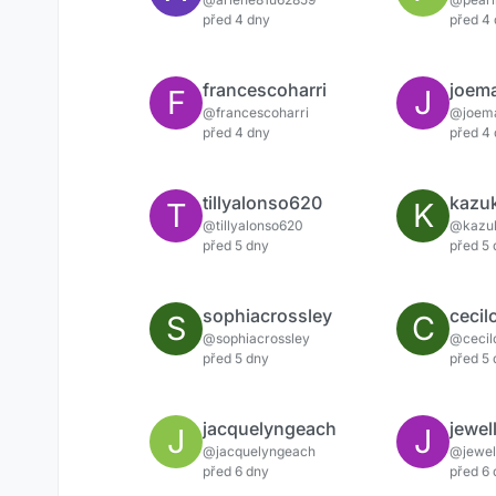
před 4 dny
před 4
francescoharri
joem
F
J
@francescoharri
@joem
před 4 dny
před 4
tillyalonso620
kazu
T
K
@tillyalonso620
@kazu
před 5 dny
před 5
sophiacrossley
ceci
S
C
@sophiacrossley
@cecil
před 5 dny
před 5
jacquelyngeach
jewel
J
J
@jacquelyngeach
@jewel
před 6 dny
před 6