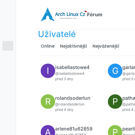
Přejít na obsah
Fórum
Uživatelé
Online
Nejaktivnější
Nejváženější
isabellastowe4
garl
I
G
@isabellastowe4
@garl
před 3 dny
před 3
rolandsoderlun
path
R
P
@rolandsoderlun
@path
před 4 dny
před 4
arlene81u62859
pearl
A
P
@arlene81u62859
@pearl