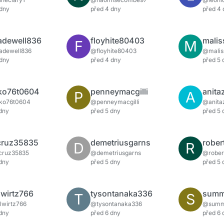
 dny
před 4 dny
před 4 
adewell836
floyhite80403
malis
F
M
adewell836
@floyhite80403
@malis
 dny
před 4 dny
před 5 
ko76t0604
penneymacgilli
anita
P
A
ko76t0604
@penneymacgilli
@anitaz
 dny
před 5 dny
před 5 
lcruz35835
demetriusgarns
rober
D
R
cruz35835
@demetriusgarns
@rober
 dny
před 5 dny
před 5 
lwirtz766
tysontanaka336
T
S
lwirtz766
@tysontanaka336
@summ
 dny
před 6 dny
před 6 