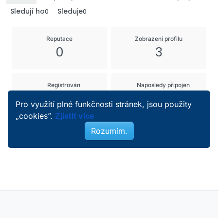
Sledují ho
Sleduje
0
0
Reputace
Zobrazení profilu
0
3
Registrován
Naposledy připojen
26. 3. 2023 23:27
4. 4. 2023 16:30
Pro využití plné funkčnosti stránek, jsou použity
„cookies”.
Zjistit více
Rozumím.