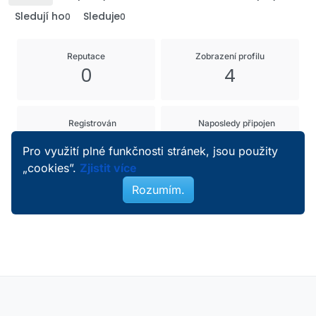
Sledují ho
Sleduje
0
0
Reputace
Zobrazení profilu
0
4
Registrován
Naposledy připojen
28. 4. 2022 21:37
28. 4. 2022 21:37
Pro využití plné funkčnosti stránek, jsou použity
„cookies”.
Zjistit více
Rozumím.