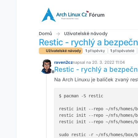
Přejít na obsah
Fórum
Domů
Uživatelské návody
Restic - rychlý a bezpeč
Uživatelské návody
1
příspěvky
1
přispěvatelé
raven2cz
napsal na
20. 3. 2022 11:04
naposledy upravil
Restic - rychlý a bezpeč
Offline
Na Arch Linuxu je balíček zvaný rest
$ pacman -S restic

restic init --repo ~/nfs/homes/b
restic init --repo ~/nfs/homes/b
restic init --repo ~/nfs/homes/b
sudo restic -r ~/nfs/homes/box/b