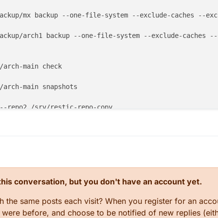
ackup/mx backup --one-file-system --exclude-caches --exc
ackup/arch1 backup --one-file-system --exclude-caches --
/arch-main check

/arch-main snapshots

--repo2 /srv/restic-repo-copy

/arch-main restore latest --target /tmp/restore --path 
"
re 79766175 --target /tmp/restore-work --include /work/fo
n this conversation, but you don't have an account yet.
098db9d5 production.sql | mysql

gh the same posts each visit? When you register for an accou
ere before, and choose to be notified of new replies (eith