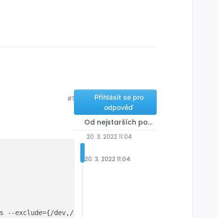
Přihlásit se pro
#1
odpověď
Od nejstarších po nejnovější
20. 3. 2022 11:04
20. 3. 2022 11:04
s --exclude={/dev,/media,/mnt,/proc,/run,/sys,/tmp,/var/