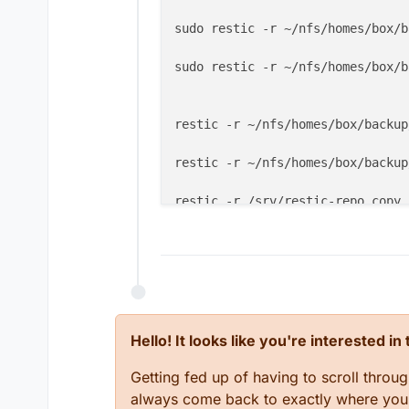
sudo restic -r ~/nfs/homes/box/b
sudo restic -r ~/nfs/homes/box/b
restic -r ~/nfs/homes/box/backup
restic -r ~/nfs/homes/box/backup
restic -r /srv/restic-repo copy 
#Full restore:
restic -r ~/nfs/homes/box/backup
#Restore specific file/folder
restic -r /srv/restic-repo resto
Hello! It looks like you're interested i
#Dump specific file to pipe
restic -r /srv/restic-repo dump 
Getting fed up of having to scroll throu
always come back to exactly where you w