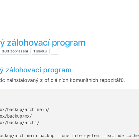
ný zálohovací program
383
zobrazení
1
sleduji
ný zálohovací program
ic nainstalovaný z oficiálních komunitních repozitářů.
ox/backup/arch-main/

ox/backup/mx/ 

ox/backup/arch1/ 

ackup/arch-main backup --one-file-system --exclude-cache