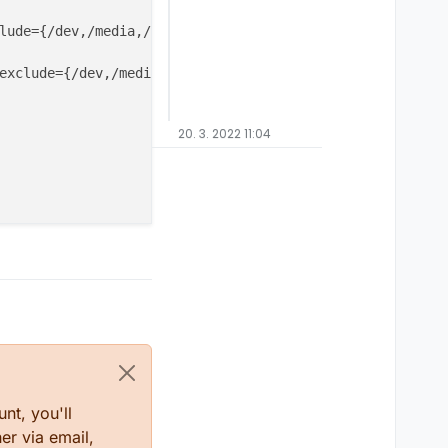
lude={/dev,/media,/mnt,/proc,/run,/sys,/tmp,/var/tmp,/ho
exclude={/dev,/media,/mnt,/proc,/run,/sys,/tmp,/var/tmp,
20. 3. 2022 11:04
/"
 --host r7arch

o

nt, you'll
er via email,