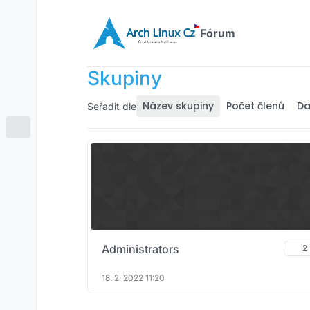
Přejít na obsah
Fórum
Skupiny
Název skupiny
Počet členů
Da
Seřadit dle
Administrators
2
18. 2. 2022 11:20