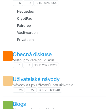
komunitní projekty, a jejich použití podporuje principy
5
5
3. 11. 2024 7:54
otevřeného softwaru. Každá aplikace je snadno přístupná
Hedgedoc
a zdarma ke stažení nebo nasazení na vlastních
serverech. Podrobné návody a zdroje k těmto aplikacím
CryptPad
najdete v jednotlivých popiscích.
Pairdrop
Vaultwarden
Privatebin
Obecná diskuse
Místo, pro veřejnou diskusi
1
1
18. 2. 2022 11:20
Uživatelské návody
Návody a tipy uživatelů, pro uživatele
25
27
3. 1. 2026 18:48
Blogs