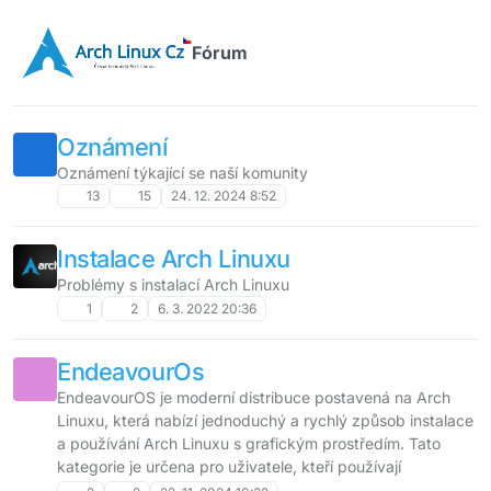
Přejít na obsah
Fórum
Oznámení
Oznámení týkající se naší komunity
13
15
24. 12. 2024 8:52
Instalace Arch Linuxu
Problémy s instalací Arch Linuxu
1
2
6. 3. 2022 20:36
EndeavourOs
EndeavourOS je moderní distribuce postavená na Arch
Linuxu, která nabízí jednoduchý a rychlý způsob instalace
a používání Arch Linuxu s grafickým prostředím. Tato
kategorie je určena pro uživatele, kteří používají
EndeavourOS a chtějí sdílet tipy, triky, řešení problémů