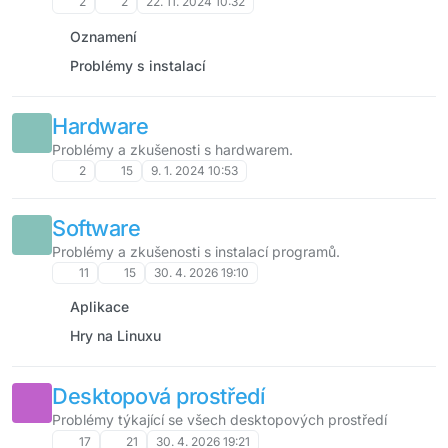
2
2
22. 11. 2024 10:32
nebo diskutovat o zkušenostech s touto distribucí. Ať už
Oznamení
jsi nový uživatel EndeavourOS nebo zkušený uživatel Arch
Linuxu, tato kategorie poskytuje prostor pro výměnu
Problémy s instalací
znalostí a podporu mezi členy komunity.
Hardware
Problémy a zkušenosti s hardwarem.
2
15
9. 1. 2024 10:53
Software
Problémy a zkušenosti s instalací programů.
11
15
30. 4. 2026 19:10
Aplikace
Hry na Linuxu
Desktopová prostředí
Problémy týkající se všech desktopových prostředí
17
21
30. 4. 2026 19:21